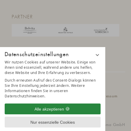
PARTNER
Datenschutzeinstellungen
Wir nutzen Cookies auf unserer Website. Einige von
ihnen sind essenziell, während andere uns helfen,
diese Website und Ihre Erfahrung zu verbessern.
Durch erneuten Aufruf des Consent-Dialogs können
© 2025 AMONTI & LUNARIS Wellnessresort
Sie Ihre Einstellung jederzeit ändern. Weitere
Informationen finden Sie in unseren
Datenschutzhinweisen.
Datenschutz
Datenschutzeinstellungen
Impressum
Belvita Leading Wellnesshotel
Sitemap
Alle akzeptieren
Nur essenzielle Cookies
vioma GmbH