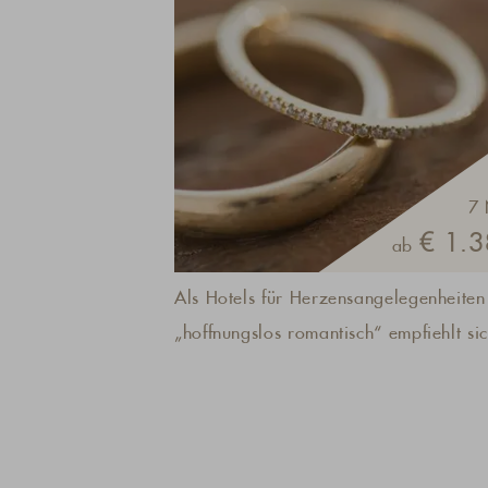
7 
€ 1.3
ab
Als Hotels für Herzensangelegenheiten
„hoffnungslos romantisch“ empfiehlt si
das A& L Wellnessresort immer für
wunderschöne Stunden zu zweit: Das K
am offenen Kamin, das Prickeln am Poo
Himmel-Betten – und das alles in einer