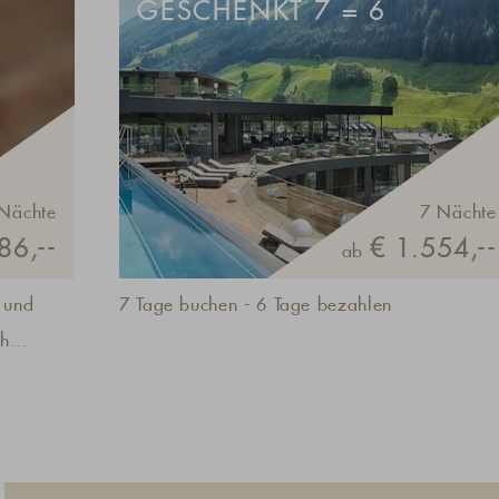
GESCHENKT 7 = 6
Nächte
7 Nächte
86,--
€ 1.554,--
ab
 und
7 Tage buchen - 6 Tage bezahlen
ch
nistern
l, die