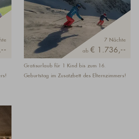
hte
7 Nächte
--
€ 1.736,--
ab
Gratisurlaub für 1 Kind bis zum 16.
rs!
Geburtstag im Zusatzbett des Elternzimmers!