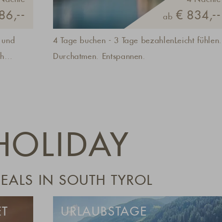
86,--
€ 834,--
ab
 und
4 Tage buchen - 3 Tage bezahlenLeicht fühlen.
ch
Durchatmen. Entspannen.
nistern
l, die
HOLIDAY
klusive
d
ALS IN SOUTH TYROL
ET
URLAUBSTAGE