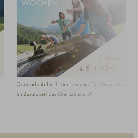
WOCHEN
7 Nächte
€ 1.434,--
ab
Gratisurlaub für 1 Kind bis zum 16. Geburtstag
im Zusatzbett des Elternzimmers!