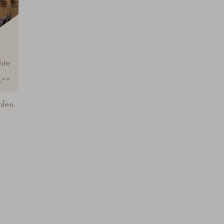
hte
--
hlen.