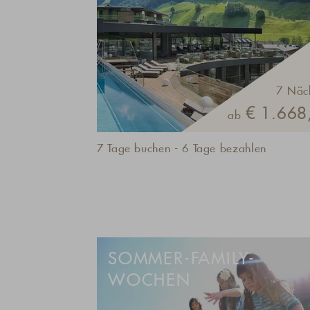
7 Näc
€ 1.668,
ab
7 Tage buchen - 6 Tage bezahlen
SOMMER-FAMILY-
WOCHEN