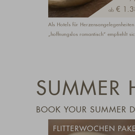
€ 1.3
ab
Als Hotels für Herzensangelegenheiten
„hoffnungslos romantisch“ empfiehlt si
das A& L Wellnessresort immer für
wunderschöne Stunden zu zweit: Das K
am offenen Kamin, das Prickeln am Poo
Himmel-Betten – und das alles in einer
SUMMER 
Landschaft zum Verlieben.Die Preise in
Premium Inclusive Gourmetpension sin
saisonsabhängig.
BOOK YOUR SUMMER DE
FLITTERWOCHEN PAK