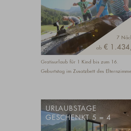
7 Näc
€ 1.434,
ab
Gratisurlaub für 1 Kind bis zum 16.
Geburtstag im Zusatzbett des Elternzimme
URLAUBSTAGE
GESCHENKT 5 = 4