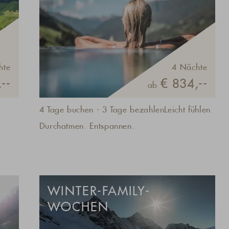
hte
4 Nächte
--
€ 834,--
ab
4 Tage buchen - 3 Tage bezahlenLeicht fühlen.
Durchatmen. Entspannen.
WINTER-FAMILY-
WOCHEN