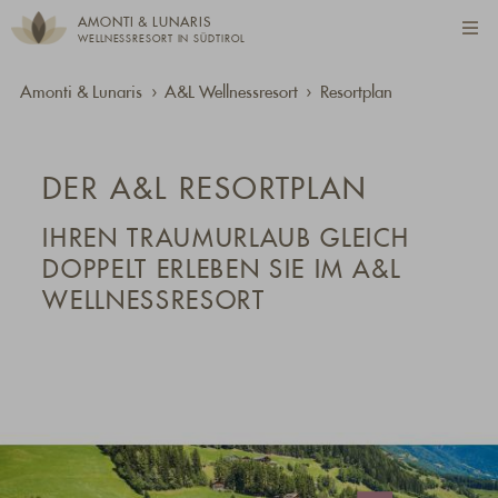
AMONTI & LUNARIS
WELLNESSRESORT IN SÜDTIROL
Amonti & Lunaris
A&L Wellnessresort
Resortplan
DER A&L RESORTPLAN
IHREN TRAUMURLAUB GLEICH
DOPPELT ERLEBEN SIE IM A&L
WELLNESSRESORT
Standort:
Standort:
Standort:
Standort:
Standort:
Standort:
Standort:
Standort:
Standort: