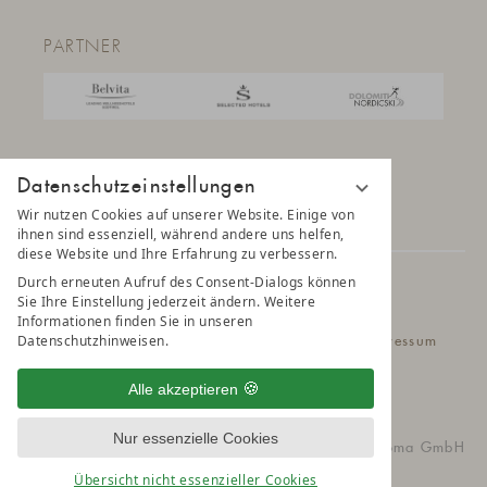
PARTNER
Datenschutzeinstellungen
Wir nutzen Cookies auf unserer Website. Einige von
ihnen sind essenziell, während andere uns helfen,
diese Website und Ihre Erfahrung zu verbessern.
Durch erneuten Aufruf des Consent-Dialogs können
© 2025 AMONTI & LUNARIS Wellnessresort
Sie Ihre Einstellung jederzeit ändern. Weitere
Informationen finden Sie in unseren
Datenschutzhinweisen.
Datenschutz
Datenschutzeinstellungen
Impressum
Belvita Leading Wellnesshotel
Sitemap
Alle akzeptieren
Nur essenzielle Cookies
vioma GmbH
Übersicht nicht essenzieller Cookies