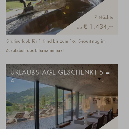
7 Nächte
€ 1.434,--
ab
Gratisurlaub für 1 Kind bis zum 16. Geburtstag im
Zusatzbett des Elternzimmers!
URLAUBSTAGE GESCHENKT 5 =
4