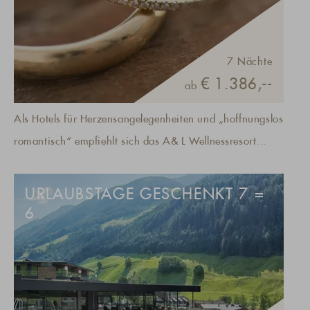
7 Nächte
€ 1.386,--
ab
Als Hotels für Herzensangelegenheiten und „hoffnungslos
romantisch“ empfiehlt sich das A& L Wellnessresort
immer für wunderschöne Stunden zu zweit: Das Knistern
am offenen Kamin, das Prickeln am Pool, die Himmel-
URLAUBSTAGE GESCHENKT 7 =
Betten – und das alles in einer Landschaft zum
6
Verlieben.Die Preise inklusive Premium Inclusive
Gourmetpension sind saisonsabhängig.