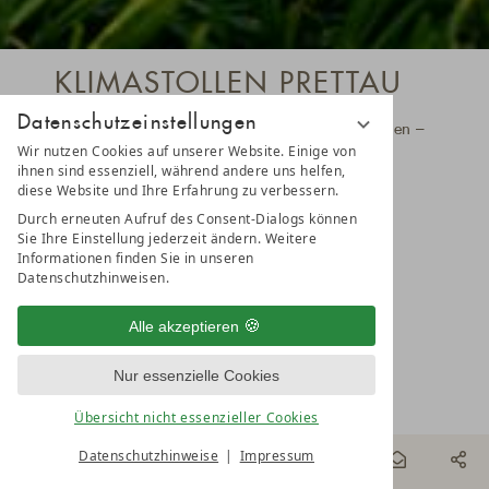
KLIMASTOLLEN PRETTAU
Datenschutzeinstellungen
Sich Gutes tun. Im stillgelegten Bergwerksstollen –
Wir nutzen Cookies auf unserer Website. Einige von
etwa 1.100 m im Berginneren – entsteht ein
ihnen sind essenziell, während andere uns helfen,
diese Website und Ihre Erfahrung zu verbessern.
Mikroklima, das sich besonders positiv bei
Durch erneuten Aufruf des Consent-Dialogs können
Personen mit Atemwegsproblemen (Asthma,
Sie Ihre Einstellung jederzeit ändern. Weitere
Informationen finden Sie in unseren
Pollenallergie, Atemprobleme) auswirkt.
Datenschutzhinweisen.
Wissenschaftliche Messungen belegen die
Alle akzeptieren
besondere Qualität der Luft.
Nur essenzielle Cookies
INFOS ZUM HEILKLIMASTOLLEN
Übersicht nicht essenzieller Cookies
Datenschutzhinweise
Impressum
BUCHEN
& MEHR