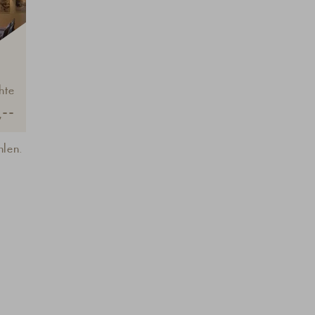
hte
--
hlen.