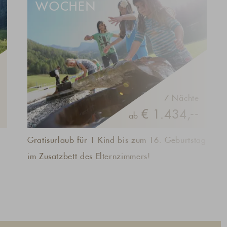
WOCHEN
7 Nächte
€ 1.434,--
ab
Gratisurlaub für 1 Kind bis zum 16. Geburtstag
im Zusatzbett des Elternzimmers!