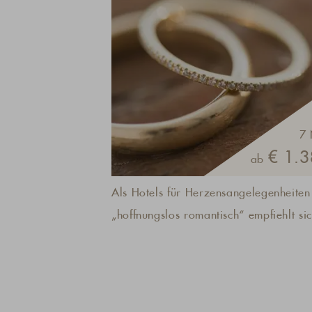
7 
€ 1.3
ab
Als Hotels für Herzensangelegenheiten
„hoffnungslos romantisch“ empfiehlt si
das A& L Wellnessresort immer für
wunderschöne Stunden zu zweit: Das K
am offenen Kamin, das Prickeln am Poo
Himmel-Betten – und das alles in einer