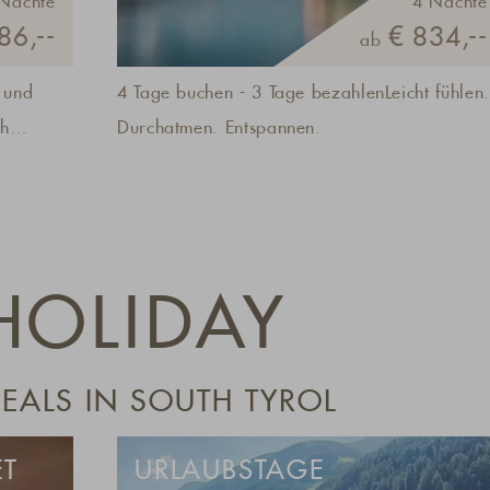
Nächte
4 Nächte
86,--
€ 834,--
ab
 und
4 Tage buchen - 3 Tage bezahlenLeicht fühlen.
ch
Durchatmen. Entspannen.
nistern
l, die
HOLIDAY
klusive
d
ALS IN SOUTH TYROL
ET
URLAUBSTAGE