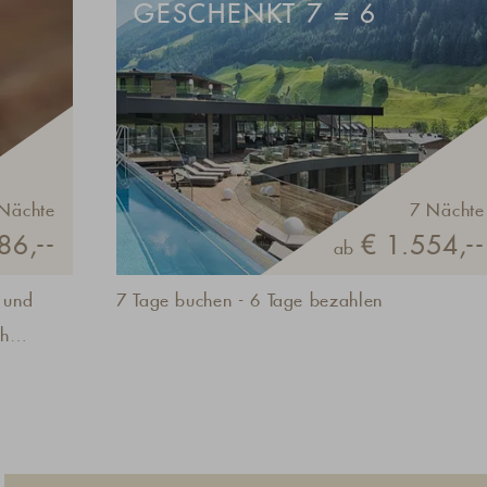
GESCHENKT 7 = 6
Nächte
7 Nächte
86,--
€ 1.554,--
ab
 und
7 Tage buchen - 6 Tage bezahlen
ch
nistern
l, die