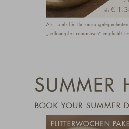
7 
€ 1.3
ab
Als Hotels für Herzensangelegenheiten
„hoffnungslos romantisch“ empfiehlt si
das A& L Wellnessresort immer für
wunderschöne Stunden zu zweit: Das K
am offenen Kamin, das Prickeln am Poo
Himmel-Betten – und das alles in einer
SUMMER 
Landschaft zum Verlieben.Die Preise in
Premium Inclusive Gourmetpension sin
saisonsabhängig.
BOOK YOUR SUMMER DE
FLITTERWOCHEN PAK