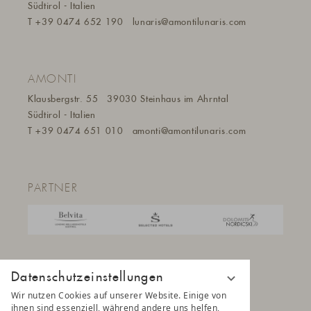
Südtirol - Italien
T
+39 0474 652 190
lunaris@a
montilunaris.com
AMONTI
Klausbergstr. 55
39030 Steinhaus im Ahrntal
Südtirol - Italien
T
+39 0474 651 010
amonti@a
montilunaris.com
PARTNER
Datenschutzeinstellungen
Wir nutzen Cookies auf unserer Website. Einige von
ihnen sind essenziell, während andere uns helfen,