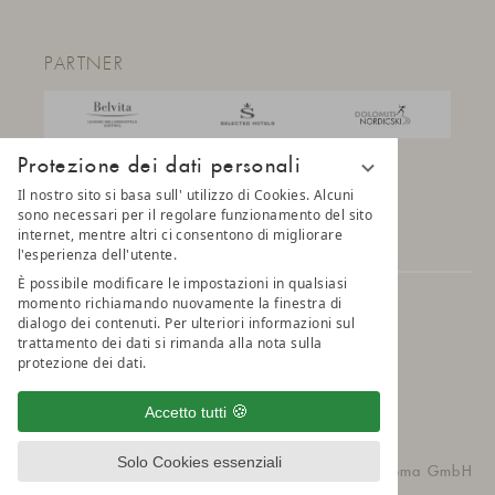
PARTNER
Protezione dei dati personali
Il nostro sito si basa sull' utilizzo di Cookies. Alcuni
sono necessari per il regolare funzionamento del sito
internet, mentre altri ci consentono di migliorare
l'esperienza dell'utente.
È possibile modificare le impostazioni in qualsiasi
momento richiamando nuovamente la finestra di
© 2025 AMONTI & LUNARIS Wellnessresort
dialogo dei contenuti. Per ulteriori informazioni sul
trattamento dei dati si rimanda alla nota sulla
protezione dei dati.
Privacy
Impostazioni della privacy
Credits
Belvita Leading Wellnesshotel
Sitemap
Accetto tutti
Solo Cookies essenziali
vioma GmbH