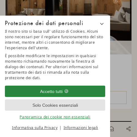
Protezione dei dati personali
Il nostro sito si basa sull' utilizzo di Cookies. Alcuni
sono necessari per il regolare funzionamento del sito
internet, mentre altri ci consentono di migliorare
l'esperienza dell'utente.
FAMILY BIO SUITE
È possibile modificare le impostazioni in qualsiasi
momento richiamando nuovamente la finestra di
Tipologia delle camere: Suite per famiglie
dialogo dei contenuti. Per ulteriori informazioni sul
trattamento dei dati si rimanda alla nota sulla
LUNARIS
protezione dei dati.
90 m²
2-6 persone
Accetto tutti
DETTAGLI
Solo Cookies essenziali
Panoramica dei cookie non essenziali
Informativa sulla Privacy
Informazioni legali
PRENOTA
ONLINE