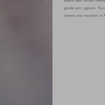
adulti una cucina raffi
giusta per ognuno. Ec
essere una vacanza in 