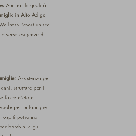
es-Aurina. In qualità
amiglie in Alto Adige
,
llness Resort unisce
e diverse esigenze di
famiglie:
Assistenza per
nni, strutture per il
se fasce d'età e
eciale per le famiglie.
li ospiti potranno
per bambini e gli