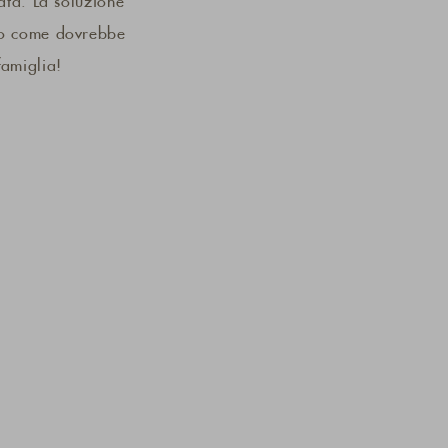
nata. La soluzione
co come dovrebbe
famiglia!