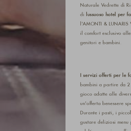
Naturale Vedrette di Ri
di
lussuoso hotel per f
l'AMONTI & LUNARIS We
il comfort esclusivo all
genitori e bambini.
I servizi offerti per le 
bambini a partire da 2 a
gioco adatte alle diver
un'offerta benessere sp
Durante i pasti, i picco
gustare deliziosi menu 