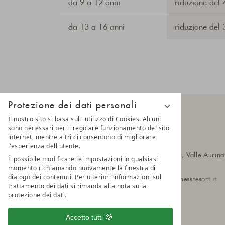
da 9 a 12 anni
riduzione del
da 13 a 16 anni
riduzione del
Protezione dei dati personali
Il nostro sito si basa sull' utilizzo di Cookies. Alcuni
sono necessari per il regolare funzionamento del sito
internet, mentre altri ci consentono di migliorare
AMONTI
l'esperienza dell'utente.
via Klausberg 55
39030 Cadipietra, Valle Aurina
È possibile modificare le impostazioni in qualsiasi
Alto Adige, Italia
momento richiamando nuovamente la finestra di
dialogo dei contenuti. Per ulteriori informazioni sul
T
+39 0474 651 010
amonti@wellnessresort.it
trattamento dei dati si rimanda alla nota sulla
protezione dei dati.
Accetto tutti