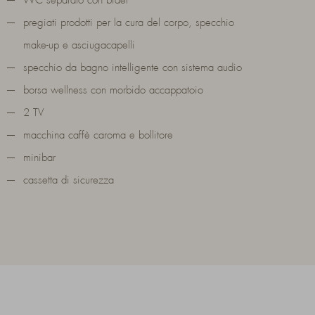
WC separato con bidet
pregiati prodotti per la cura del corpo, specchio
make-up e asciugacapelli
specchio da bagno intelligente con sistema audio
borsa wellness con morbido accappatoio
2 TV
macchina caffè caroma e bollitore
minibar
cassetta di sicurezza