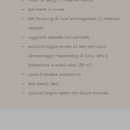
mobili di design in materiali naturali
pavimento in rovere
letti boxspring di lusso termoregolatori (2 materassi
separati)
soggiorno separato con caminetto
esclusiva loggia privata sul tetto con vasca
idromassaggio freestanding di lusso, letto a
baldacchino e mobili relax (58 m²)
sauna finlandese panoramica
lady beauty desk
spazioso bagno aperto con doccia tropicale