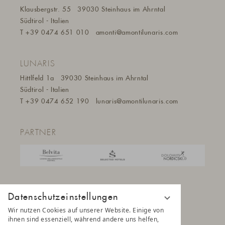
Klausbergstr. 55
39030 Steinhaus im Ahrntal
Südtirol - Italien
T
+39 0474 651 010
amonti@a
montilunaris.com
LUNARIS
Hittlfeld 1a
39030 Steinhaus im Ahrntal
Südtirol - Italien
T
+39 0474 652 190
lunaris@a
montilunaris.com
PARTNER
Datenschutzeinstellungen
Wir nutzen Cookies auf unserer Website. Einige von
ihnen sind essenziell, während andere uns helfen,