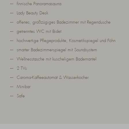
finnische Panoramasauna
Lady Beauty Desk
offenes, großzügiges Badezimmer mit Regendusche
getrenntes WC mit Bidet
hochwertige Pflegeprodukte, Kosmetikspiegel und Föhn
smarter Badezimmerspiegel mit Soundsystem
Wellnesstasche mit kuscheligem Bademantel
2 TVs
Caroma-Kaffeeautomat & Wasserkocher
Minibar
Safe