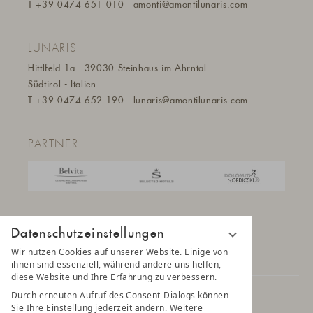
T
+39 0474 651 010
amonti@a
montilunaris.com
LUNARIS
Hittlfeld 1a
39030 Steinhaus im Ahrntal
Südtirol - Italien
T
+39 0474 652 190
lunaris@a
montilunaris.com
PARTNER
Datenschutzeinstellungen
Wir nutzen Cookies auf unserer Website. Einige von
ihnen sind essenziell, während andere uns helfen,
diese Website und Ihre Erfahrung zu verbessern.
Durch erneuten Aufruf des Consent-Dialogs können
© 2025 AMONTI & LUNARIS Wellnessresort
Sie Ihre Einstellung jederzeit ändern. Weitere