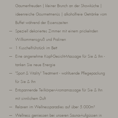
Gaumenfreuden | kleiner Brunch an der Showküche |
ideenreiche Gourmetmenüs | alkoholfreie Getränke vom
Buffet während der Essenszeiten
Speziell dekoriertes Zimmer mit einem prickelnden
Willkommensgruß und Pralinen
1 Kuschelfrühstück im Bett
Eine angenehme Kopf-Gesicht-Massage für Sie & Ihn -
tanken Sie neue Energie
"Sport & Vitality" Treatment - wohltuende Pflegepackung
für Sie & Ihn
Entspannende Teilkörper-Aromamassage für Sie & Ihn
mit sinnlichem Duft
Relaxen im Wellnessparadies auf über 5.000m²
Wellness geniessen bei unseren Sauna-Aufgüssen in