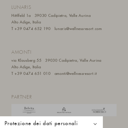
LUNARIS
Hittlfeld 1a
39030 Cadipietra, Valle Aurina
Alto Adige, Italia
T
+39 0474 652 190
lunaris@wellnessresort.
com
AMONTI
via Klausberg 55
39030 Cadipietra, Valle Aurina
Alto Adige, Italia
T
+39 0474 651 010
amonti@wellnessresort.it
PARTNER
Protezione dei dati personali