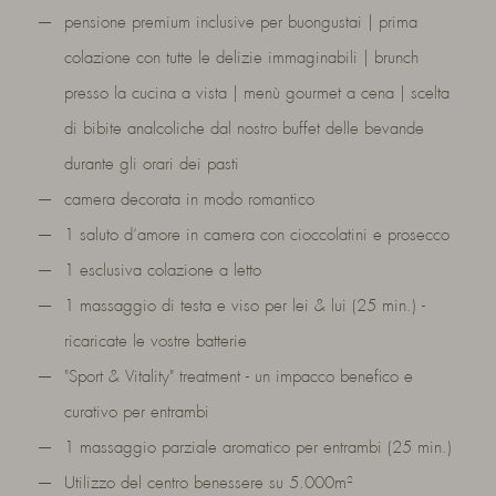
pensione premium inclusive per buongustai | prima
colazione con tutte le delizie immaginabili | brunch
presso la cucina a vista | menù gourmet a cena | scelta
di bibite analcoliche dal nostro buffet delle bevande
durante gli orari dei pasti
camera decorata in modo romantico
1 saluto d‘amore in camera con cioccolatini e prosecco
1 esclusiva colazione a letto
1 massaggio di testa e viso per lei & lui (25 min.) -
ricaricate le vostre batterie
"Sport & Vitality" treatment - un impacco benefico e
curativo per entrambi
1 massaggio parziale aromatico per entrambi (25 min.)
Utilizzo del centro benessere su 5.000m²