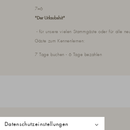
7=6
"Der Urlaubshit"
- für unsere vielen Stammgäste oder für alle ne
Gäste zum Kennenlernen:
7 Tage buchen - 6 Tage bezahlen
Datenschutzeinstellungen