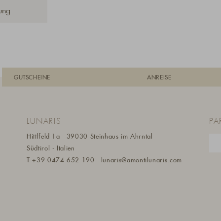
ung
GUTSCHEINE
ANREISE
LUNARIS
PA
Hittlfeld 1a
39030 Steinhaus im Ahrntal
Südtirol - Italien
m
T
+39 0474 652 190
lunaris@a
montilunaris.com