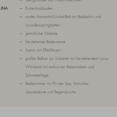
Designmöbel aus Naturmaterialien
AUNA
Eichenholzboden
rundes Romantik-Kuschel-Bett mit Baldachin und
Luxus-Boxspringbetten
gemütliche Sitzecke
freistehende Badewanne
Kamin mit Effektfeuer!
großer Balkon zur Südseite mit freistehendem Luxus-
Whirlpool mit exklusiven Relaxmöbeln und
Schwebeliege
Badezimmer mit Private Spa, finnischer
Saunakabine und Regendusche