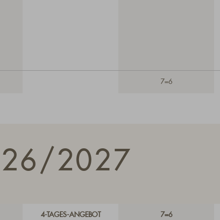
7=6
026/2027
4-TAGES-ANGEBOT
7=6