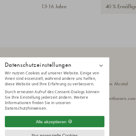
13-16 Jahre
40 % Ermäßig
Datenschutzeinstellungen
Wir nutzen Cookies auf unserer Website. Einige von
AMONTI
ihnen sind essenziell, während andere uns helfen,
diese Website und Ihre Erfahrung zu verbessern.
Klausbergstr. 55
39030 Steinhaus im Ahrntal
Südtirol - Italien
Durch erneuten Aufruf des Consent-Dialogs können
Sie Ihre Einstellung jederzeit ändern. Weitere
T
+39 0474 651 010
amonti@a
montilunaris.co
Informationen finden Sie in unseren
Datenschutzhinweisen.
Alle akzeptieren
Nur essenzielle Cookies