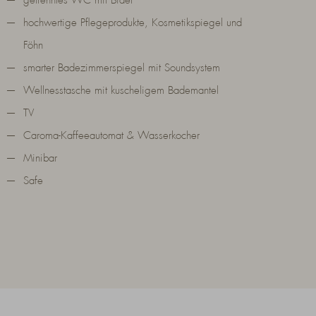
getrenntes WC mit Bidet
hochwertige Pflegeprodukte, Kosmetikspiegel und
Föhn
smarter Badezimmerspiegel mit Soundsystem
Wellnesstasche mit kuscheligem Bademantel
TV
Caroma-Kaffeeautomat & Wasserkocher
Minibar
Safe