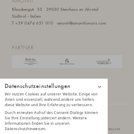
AMONTI
Klausbergstr. 55
39030 Steinhaus im Ahrntal
Südtirol - Italien
T
+39 0474 651 010
amonti@a
montilunaris.com
PARTNER
Datenschutzeinstellungen
Wir nutzen Cookies auf unserer Website. Einige von
ihnen sind essenziell, während andere uns helfen,
diese Website und Ihre Erfahrung zu verbessern.
Durch erneuten Aufruf des Consent-Dialogs können
© 2025 AMONTI & LUNARIS Wellnessresort
Sie Ihre Einstellung jederzeit ändern. Weitere
Informationen finden Sie in unseren
Datenschutzhinweisen.
Datenschutz
Datenschutzeinstellungen
Impressum