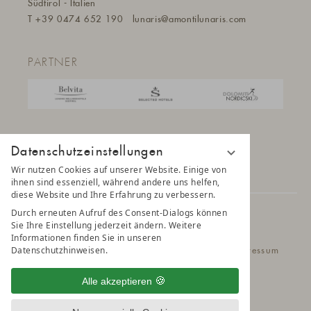
Südtirol - Italien
T
+39 0474 652 190
lunaris@a
montilunaris.com
PARTNER
Datenschutzeinstellungen
Wir nutzen Cookies auf unserer Website. Einige von
ihnen sind essenziell, während andere uns helfen,
diese Website und Ihre Erfahrung zu verbessern.
Durch erneuten Aufruf des Consent-Dialogs können
© 2025 AMONTI & LUNARIS Wellnessresort
Sie Ihre Einstellung jederzeit ändern. Weitere
Informationen finden Sie in unseren
Datenschutzhinweisen.
Datenschutz
Datenschutzeinstellungen
Impressum
Belvita Leading Wellnesshotel
Sitemap
Alle akzeptieren