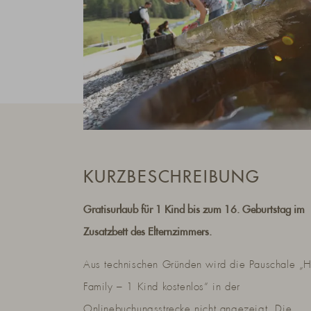
KURZBESCHREIBUNG
Gratisurlaub für 1 Kind bis zum 16. Geburtstag im
Zusatzbett des Elternzimmers.
Aus technischen Gründen wird die Pauschale „
Family – 1 Kind kostenlos“ in der
Onlinebuchungsstrecke nicht angezeigt. Die