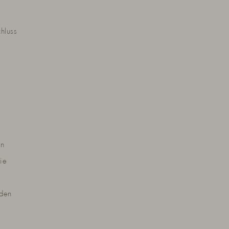
hluss
en
ie
eden