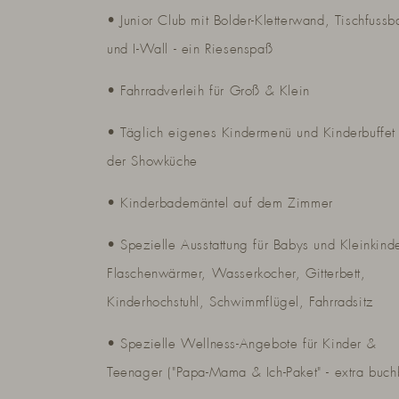
• Junior Club mit Bolder-Kletterwand, Tischfussba
und I-Wall - ein Riesenspaß
• Fahrradverleih für Groß & Klein
• Täglich eigenes Kindermenü und Kinderbuffet
der Showküche
• Kinderbademäntel auf dem Zimmer
• Spezielle Ausstattung für Babys und Kleinkind
Flaschenwärmer, Wasserkocher, Gitterbett,
Kinderhochstuhl, Schwimmflügel, Fahrradsitz
• Spezielle Wellness-Angebote für Kinder &
Teenager ("Papa-Mama & Ich-Paket" - extra buch