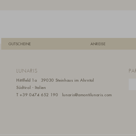
GUTSCHEINE
ANREISE
LUNARIS
PA
Hittlfeld 1a
39030 Steinhaus im Ahrntal
Südtirol - Italien
m
T
+39 0474 652 190
lunaris@a
montilunaris.com