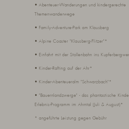
• Abenteuer-Wanderungen und kindergerechte
Themenwanderwege
• Family-Adventure-Park am Klausberg
• Alpine Coaster "Klausberg-Flitzer"*
• Einfahrt mit der Stollenbahn ins Kupferbergwe
• Kinder-Rafting auf der Ahr*
• Kinder-Abenteueralm "Schwarzbach"*
• "Bauernlandzwerge" - das phantastische Kinde
Erlebnis-Programm im Ahrntal (Juli & August)*
* angeführte Leistung gegen Gebühr