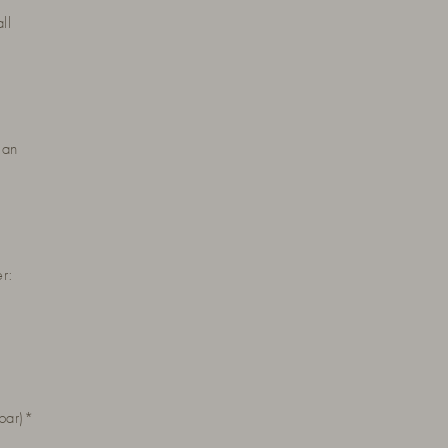
ll
 an
er:
bar)*