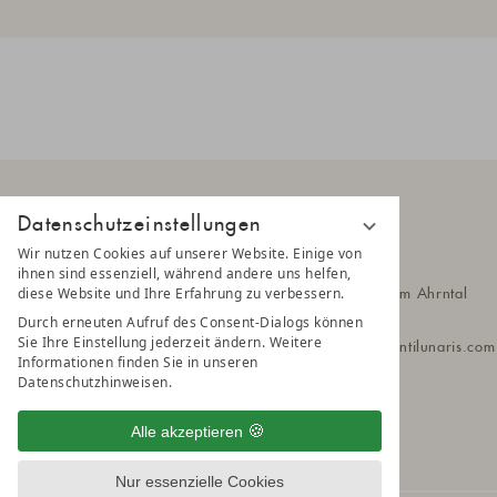
Datenschutzeinstellungen
Wir nutzen Cookies auf unserer Website. Einige von
AMONTI
ihnen sind essenziell, während andere uns helfen,
diese Website und Ihre Erfahrung zu verbessern.
Klausbergstr. 55
39030 Steinhaus im Ahrntal
Südtirol - Italien
Durch erneuten Aufruf des Consent-Dialogs können
Sie Ihre Einstellung jederzeit ändern. Weitere
T
+39 0474 651 010
amonti@a
montilunaris.co
Informationen finden Sie in unseren
Datenschutzhinweisen.
Alle akzeptieren
Nur essenzielle Cookies