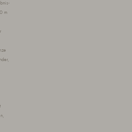
bnis-
40 m
r
anze
nder,
t
in,