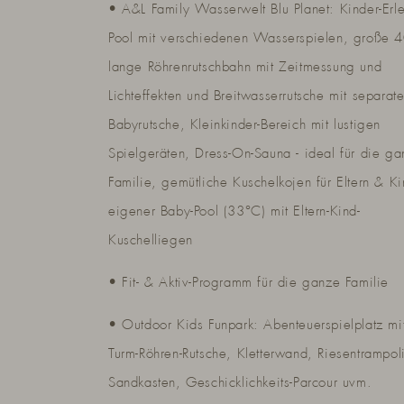
• A&L Family Wasserwelt Blu Planet: Kinder-Erle
Pool mit verschiedenen Wasserspielen, große 
lange Röhrenrutschbahn mit Zeitmessung und
Lichteffekten und Breitwasserrutsche mit separate
Babyrutsche, Kleinkinder-Bereich mit lustigen
Spielgeräten, Dress-On-Sauna - ideal für die g
Familie, gemütliche Kuschelkojen für Eltern & Ki
eigener Baby-Pool (33°C) mit Eltern-Kind-
Kuschelliegen
• Fit- & Aktiv-Programm für die ganze Familie
• Outdoor Kids Funpark: Abenteuerspielplatz mi
Turm-Röhren-Rutsche, Kletterwand, Riesentrampol
Sandkasten, Geschicklichkeits-Parcour uvm.