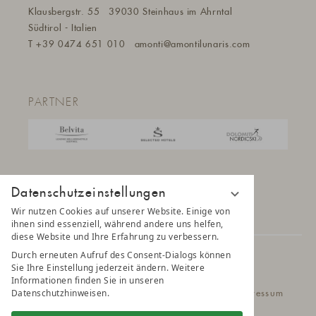
Klausbergstr. 55
39030 Steinhaus im Ahrntal
Südtirol - Italien
T
+39 0474 651 010
amonti@a
montilunaris.com
PARTNER
Datenschutzeinstellungen
Wir nutzen Cookies auf unserer Website. Einige von
ihnen sind essenziell, während andere uns helfen,
diese Website und Ihre Erfahrung zu verbessern.
Durch erneuten Aufruf des Consent-Dialogs können
© 2025 AMONTI & LUNARIS Wellnessresort
Sie Ihre Einstellung jederzeit ändern. Weitere
Informationen finden Sie in unseren
Datenschutzhinweisen.
Datenschutz
Datenschutzeinstellungen
Impressum