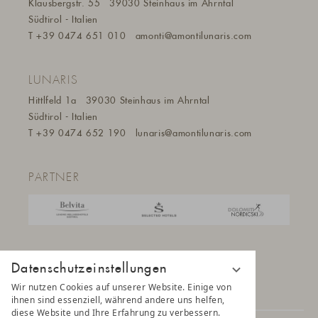
Klausbergstr. 55
39030 Steinhaus im Ahrntal
Südtirol - Italien
T
+39 0474 651 010
amonti@a
montilunaris.com
LUNARIS
Hittlfeld 1a
39030 Steinhaus im Ahrntal
Südtirol - Italien
T
+39 0474 652 190
lunaris@a
montilunaris.com
PARTNER
Datenschutzeinstellungen
Wir nutzen Cookies auf unserer Website. Einige von
ihnen sind essenziell, während andere uns helfen,
diese Website und Ihre Erfahrung zu verbessern.