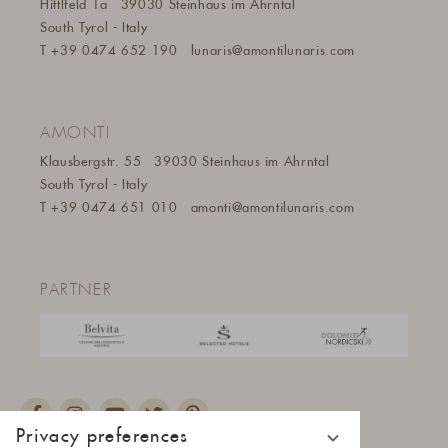
Hittlfeld 1a
39030 Steinhaus im Ahrntal
South Tyrol - Italy
T
+39 0474 652 190
lunaris@a
montilunaris.com
AMONTI
Klausbergstr. 55
39030 Steinhaus im Ahrntal
South Tyrol - Italy
T
+39 0474 651 010
amonti@amontilunaris.com
PARTNER
Privacy preferences