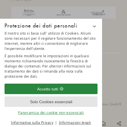
Protezione dei dati personali
Il nostro sito si basa sull' utilizzo di Cookies. Alcuni
sono necessari per il regolare funzionamento del sito
internet, mentre altri ci consentono di migliorare
l'esperienza dell'utente.
È possibile modificare le impostazioni in qualsiasi
momento richiamando nuovamente la finestra di
© 2025 AMONTI & LUNARIS Wellnessresort
dialogo dei contenuti. Per ulteriori informazioni sul
trattamento dei dati si rimanda alla nota sulla
protezione dei dati.
Privacy
Impostazioni della privacy
Credits
Belvita Leading Wellnesshotel
Sitemap
Accetto tutti
Solo Cookies essenziali
vioma GmbH
Panoramica dei cookie non essenziali
Informativa sulla Privacy
Informazioni legali
PRENOTA
ONLINE