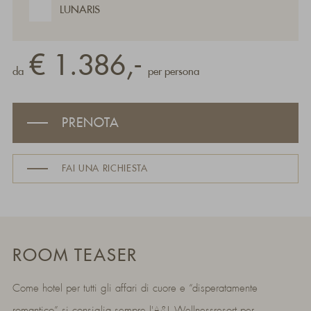
LUNARIS
€ 1.386,-
da
per persona
PRENOTA
FAI UNA RICHIESTA
ROOM TEASER
Come hotel per tutti gli affari di cuore e “disperatamente
romantico” si consiglia sempre l'A&L Wellnessresort per