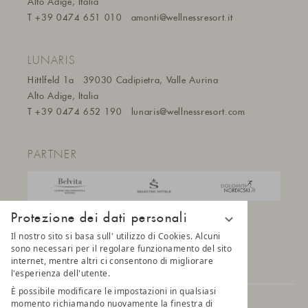
Alto Adige, Italia
T
+39 0474 651 010
amonti@wellnessresort.it
LUNARIS
Hittlfeld 1a
39030 Cadipietra, Valle Aurina
Alto Adige, Italia
T
+39 0474 652 190
lunaris@wellnessresort.
com
PARTNER
Protezione dei dati personali
Il nostro sito si basa sull' utilizzo di Cookies. Alcuni
sono necessari per il regolare funzionamento del sito
internet, mentre altri ci consentono di migliorare
l'esperienza dell'utente.
È possibile modificare le impostazioni in qualsiasi
momento richiamando nuovamente la finestra di
© 2025 AMONTI & LUNARIS Wellnessresort