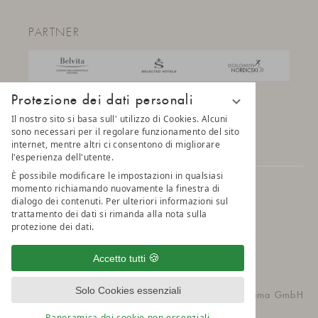
PARTNER
Protezione dei dati personali
Il nostro sito si basa sull' utilizzo di Cookies. Alcuni
sono necessari per il regolare funzionamento del sito
internet, mentre altri ci consentono di migliorare
l'esperienza dell'utente.
È possibile modificare le impostazioni in qualsiasi
momento richiamando nuovamente la finestra di
© 2025 AMONTI & LUNARIS Wellnessresort
dialogo dei contenuti. Per ulteriori informazioni sul
trattamento dei dati si rimanda alla nota sulla
Privacy
Impostazioni della privacy
Credits
protezione dei dati.
Belvita Leading Wellnesshotel
Sitemap
Accetto tutti
Solo Cookies essenziali
vioma GmbH
Panoramica dei cookie non essenziali