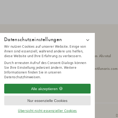
Datenschutzeinstellungen
Wir nutzen Cookies auf unserer Website. Einige von
AMONTI
ihnen sind essenziell, während andere uns helfen,
diese Website und Ihre Erfahrung zu verbessern.
Klausbergstr. 55
39030 Steinhaus im Ahrntal
Südtirol - Italien
Durch erneuten Aufruf des Consent-Dialogs können
Sie Ihre Einstellung jederzeit ändern. Weitere
T
+39 0474 651 010
amonti@a
montilunaris.co
Informationen finden Sie in unseren
Datenschutzhinweisen.
Alle akzeptieren
Nur essenzielle Cookies
Übersicht nicht essenzieller Cookies
© 2025 AMONTI & LUNARIS Wellnessresort
D