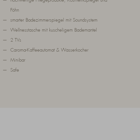
hochwertige Pflegeprodukte, Kosmetikspiegel und
Föhn
smarter Badezimmerspiegel mit Soundsystem
Wellnesstasche mit kuscheligem Bademantel
2 TVs
Caroma-Kaffeeautomat & Wasserkocher
Minibar
Safe