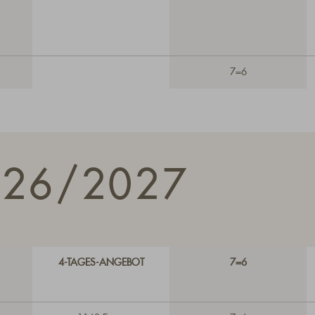
7=6
026/2027
4-TAGES-ANGEBOT
7=6