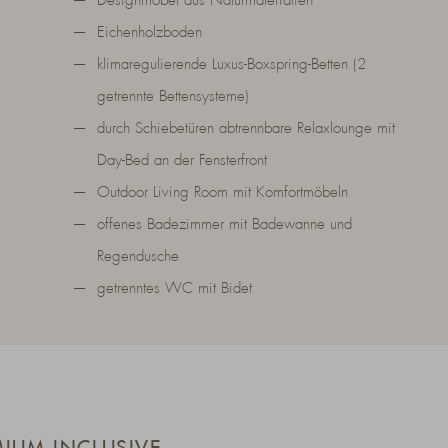
Designmöbel aus Naturmaterialien
Eichenholzboden
klimaregulierende Luxus-Boxspring-Betten (2
getrennte Bettensysteme)
)
durch Schiebetüren abtrennbare Relaxlounge mit
Day-Bed an der Fensterfront
Outdoor Living Room mit Komfortmöbeln
offenes Badezimmer mit Badewanne und
Regendusche
getrenntes WC mit Bidet