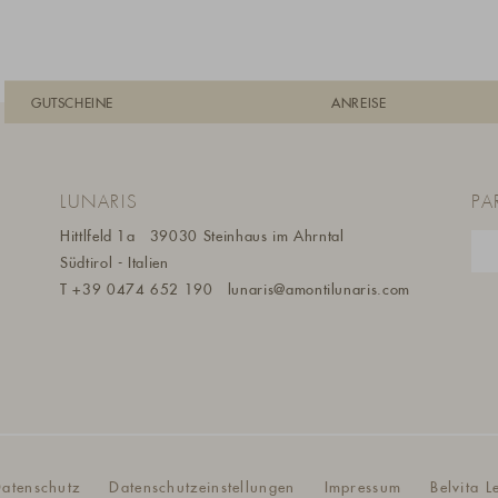
GUTSCHEINE
ANREISE
LUNARIS
PA
Hittlfeld 1a
39030 Steinhaus im Ahrntal
Südtirol - Italien
m
T
+39 0474 652 190
lunaris@a
montilunaris.com
atenschutz
Datenschutzeinstellungen
Impressum
Belvita L