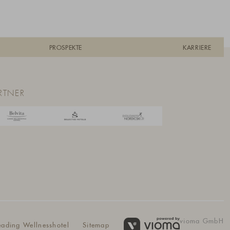
PROSPEKTE
KARRIERE
RTNER
vioma GmbH
eading Wellnesshotel
Sitemap