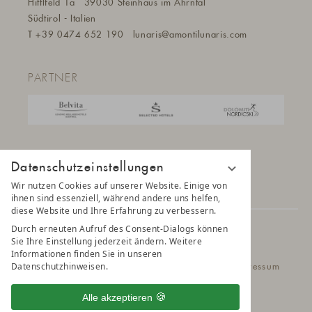
Hittlfeld 1a
39030 Steinhaus im Ahrntal
Südtirol - Italien
T
+39 0474 652 190
lunaris@a
montilunaris.com
PARTNER
Datenschutzeinstellungen
Wir nutzen Cookies auf unserer Website. Einige von
ihnen sind essenziell, während andere uns helfen,
diese Website und Ihre Erfahrung zu verbessern.
Durch erneuten Aufruf des Consent-Dialogs können
© 2025 AMONTI & LUNARIS Wellnessresort
Sie Ihre Einstellung jederzeit ändern. Weitere
Informationen finden Sie in unseren
Datenschutzhinweisen.
Datenschutz
Datenschutzeinstellungen
Impressum
Belvita Leading Wellnesshotel
Sitemap
Alle akzeptieren