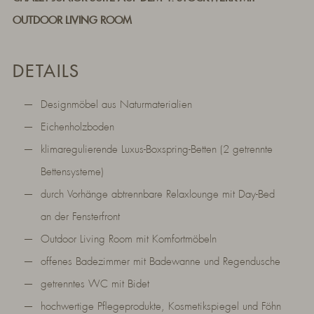
OUTDOOR LIVING ROOM
DETAILS
Designmöbel aus Naturmaterialien
Eichenholzboden
klimaregulierende Luxus-Boxspring-Betten (2 getrennte
Bettensysteme)
durch Vorhänge abtrennbare Relaxlounge mit Day-Bed
an der Fensterfront
Outdoor Living Room mit Komfortmöbeln
offenes Badezimmer mit Badewanne und Regendusche
getrenntes WC mit Bidet
hochwertige Pflegeprodukte, Kosmetikspiegel und Föhn