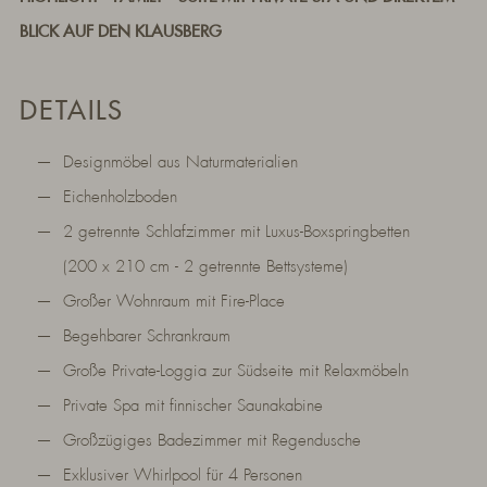
BLICK AUF DEN KLAUSBERG
DETAILS
Designmöbel aus Naturmaterialien
Eichenholzboden
2 getrennte Schlafzimmer mit Luxus-Boxspringbetten
(200 x 210 cm - 2 getrennte Bettsysteme)
Großer Wohnraum mit Fire-Place
Begehbarer Schrankraum
Große Private-Loggia zur Südseite mit Relaxmöbeln
Private Spa mit finnischer Saunakabine
Großzügiges Badezimmer mit Regendusche
Exklusiver Whirlpool für 4 Personen