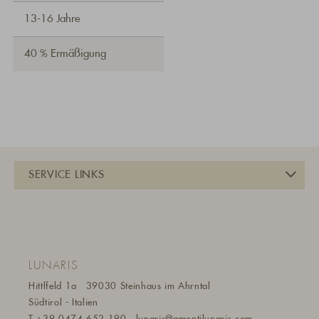
13-16 Jahre
40 % Ermäßigung
LUNARIS
Hittlfeld 1a
39030 Steinhaus im Ahrntal
Südtirol - Italien
T
+39 0474 652 190
lunaris@a
montilunaris.com