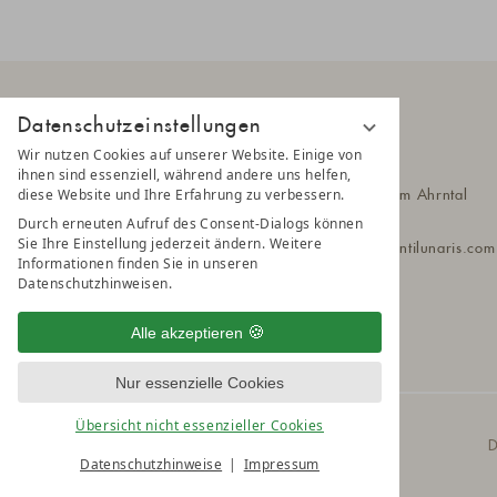
Datenschutzeinstellungen
Wir nutzen Cookies auf unserer Website. Einige von
AMONTI
ihnen sind essenziell, während andere uns helfen,
diese Website und Ihre Erfahrung zu verbessern.
Klausbergstr. 55
39030 Steinhaus im Ahrntal
Südtirol - Italien
Durch erneuten Aufruf des Consent-Dialogs können
Sie Ihre Einstellung jederzeit ändern. Weitere
T
+39 0474 651 010
amonti@a
montilunaris.co
Informationen finden Sie in unseren
Datenschutzhinweisen.
Alle akzeptieren
Nur essenzielle Cookies
Übersicht nicht essenzieller Cookies
© 2025 AMONTI & LUNARIS Wellnessresort
D
Datenschutzhinweise
Impressum