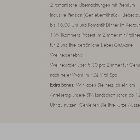
2 romantische Übernachtungen mit Premium
Inclusive Pension (Genießerfrühstück, Liebesbr
bis 16.00 Uhr und Romantik-Dinner im Restaur
1 Willkommens-Präsent im Zimmer mit Praline
für 2 und Ihre persönliche Liebes-Grußkarte
Wellnesserlebnis
Wellnesstaler über € 30 pro Zimmer für Genu
nach freier Wahl im A&L Vital Spa
Extra Bonus:
Wir laden Sie herzlich ein am
Anreisetag unsere SPA-Landschaft schon ab 1
Uhr zu nutzen. Genießen Sie Ihre kurze Auszei