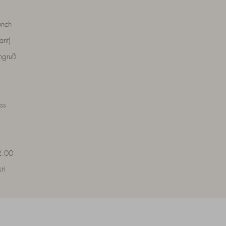
unch
ant)
ngruß
ss
2.00
t!