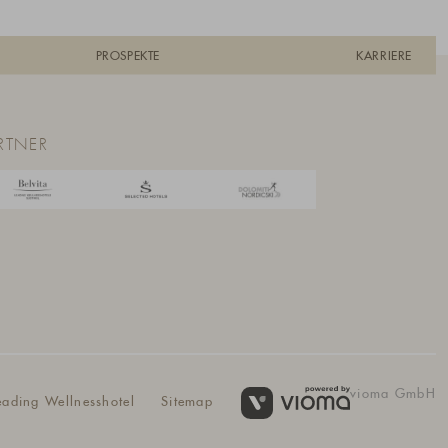
PROSPEKTE
KARRIERE
RTNER
vioma GmbH
eading Wellnesshotel
Sitemap