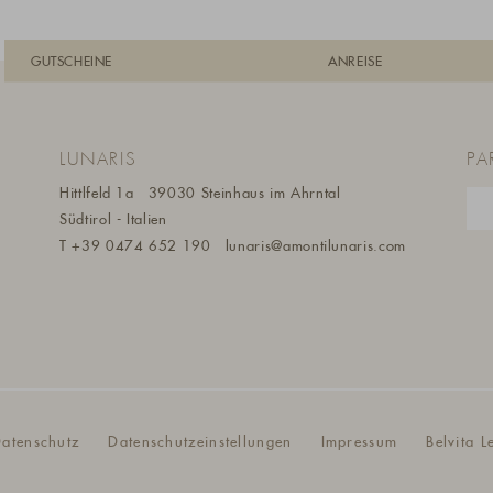
GUTSCHEINE
ANREISE
LUNARIS
PA
Hittlfeld 1a
39030 Steinhaus im Ahrntal
Südtirol - Italien
m
T
+39 0474 652 190
lunaris@a
montilunaris.com
atenschutz
Datenschutzeinstellungen
Impressum
Belvita L