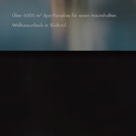
Über 6000 m² Spa-Paradies für einen traumhaften
Wellnessurlaub in Südtirol.