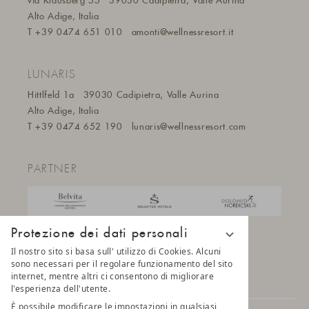
via Klausberg 55
39030 Cadipietra, Valle Aurina
Alto Adige, Italia
T
+39 0474 651 010
amonti@wellnessresort.it
LUNARIS
Hittlfeld 1a
39030 Cadipietra, Valle Aurina
Alto Adige, Italia
T
+39 0474 652 190
lunaris@wellnessresort.
com
PARTNER
Protezione dei dati personali
Il nostro sito si basa sull' utilizzo di Cookies. Alcuni
sono necessari per il regolare funzionamento del sito
internet, mentre altri ci consentono di migliorare
l'esperienza dell'utente.
È possibile modificare le impostazioni in qualsiasi