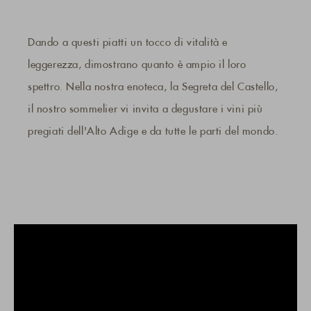
Dando a questi piatti un tocco di vitalità e
leggerezza, dimostrano quanto è ampio il loro
spettro. Nella nostra enoteca, la Segreta del Castello,
il nostro sommelier vi invita a degustare i vini più
pregiati dell'Alto Adige e da tutte le parti del mondo.