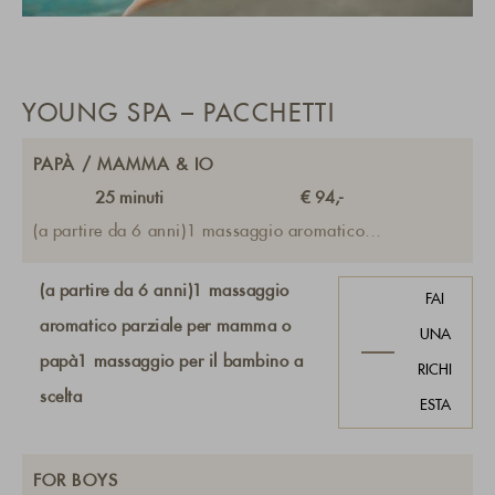
YOUNG SPA – PACCHETTI
PAPÀ / MAMMA & IO
25
minuti
€ 94,-
(a partire da 6 anni)1 massaggio aromatico
parziale per mamma o papà1 massaggio per il
bambino a scelta
(a partire da 6 anni)1 massaggio
FAI
aromatico parziale per mamma o
UNA
papà1 massaggio per il bambino a
RICHI
scelta
ESTA
FOR BOYS