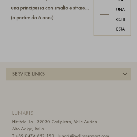
una principessa con smalto e strass...
UNA
(a partire da 6 anni)
RICHI
ESTA
LUNARIS
Hittlfeld 1a
39030 Cadipietra, Valle Aurina
Alto Adige, Italia
T
+39 0474 652 190
lunaris@wellnessresort.
com