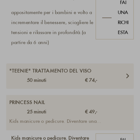
FAI
appositamente per i bambini e volto a
UNA
incrementare il benessere, sciogliere le
RICHI
tensioni e rilassare in profondità.(a
ESTA
partire da 6 anni)
"TEENIE" TRATTAMENTO DEL VISO
50
minuti
€ 74,-
PRINCESS NAIL
25
minuti
€ 49,-
Kids manicure o pedicure. Diventare una
principessa con smalto e strass... (a partire da 6
anni)
Kids manicure o pedicure. Diventare
FAI