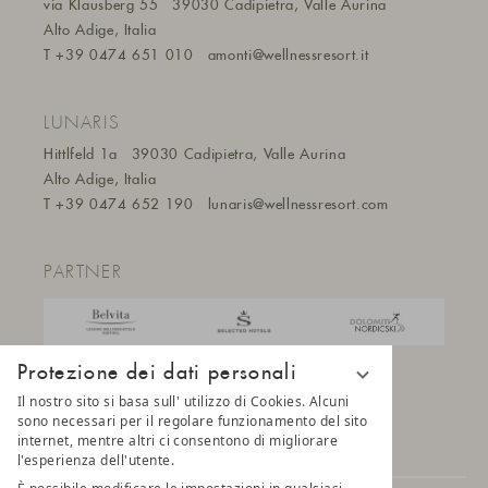
via Klausberg 55
39030 Cadipietra, Valle Aurina
Alto Adige, Italia
T
+39 0474 651 010
amonti@wellnessresort.it
LUNARIS
Hittlfeld 1a
39030 Cadipietra, Valle Aurina
Alto Adige, Italia
T
+39 0474 652 190
lunaris@wellnessresort.
com
PARTNER
Protezione dei dati personali
Il nostro sito si basa sull' utilizzo di Cookies. Alcuni
sono necessari per il regolare funzionamento del sito
internet, mentre altri ci consentono di migliorare
l'esperienza dell'utente.