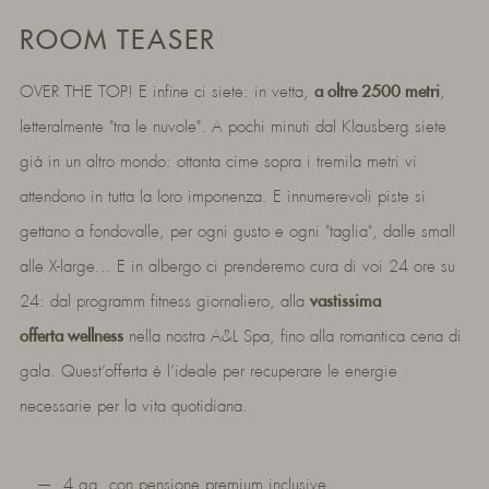
ROOM TEASER
OVER THE TOP! E infine ci siete: in vetta,
a oltre 2500 metri
,
letteralmente "tra le nuvole". A pochi minuti dal Klausberg siete
già in un altro mondo: ottanta cime sopra i tremila metri vi
attendono in tutta la loro imponenza. E innumerevoli piste si
gettano a fondovalle, per ogni gusto e ogni "taglia", dalle small
alle X-large... E in albergo ci prenderemo cura di voi 24 ore su
24: dal programm fitness giornaliero, alla
vastissima
offerta wellness
nella nostra A&L Spa, fino alla romantica cena di
gala. Quest’offerta è l’ideale per recuperare le energie
necessarie per la vita quotidiana.
4 gg. con pensione premium inclusive