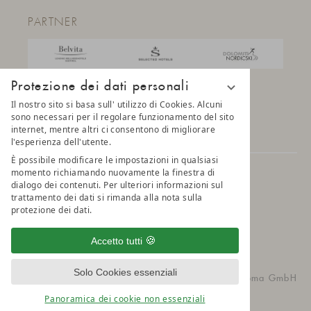
PARTNER
Protezione dei dati personali
Il nostro sito si basa sull' utilizzo di Cookies. Alcuni
sono necessari per il regolare funzionamento del sito
internet, mentre altri ci consentono di migliorare
l'esperienza dell'utente.
È possibile modificare le impostazioni in qualsiasi
momento richiamando nuovamente la finestra di
© 2025 AMONTI & LUNARIS Wellnessresort
dialogo dei contenuti. Per ulteriori informazioni sul
trattamento dei dati si rimanda alla nota sulla
protezione dei dati.
Privacy
Impostazioni della privacy
Credits
Belvita Leading Wellnesshotel
Sitemap
Accetto tutti
Solo Cookies essenziali
vioma GmbH
Panoramica dei cookie non essenziali