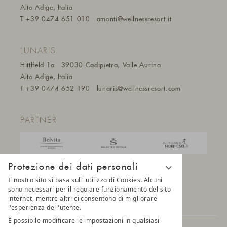
Alto Adige, Italia
T
+39 0474 651 010
amonti@wellnessresort.it
LUNARIS
Hittlfeld 1a
39030 Cadipietra, Valle Aurina
Alto Adige, Italia
T
+39 0474 652 190
lunaris@wellnessresort.
com
PARTNER
Protezione dei dati personali
Il nostro sito si basa sull' utilizzo di Cookies. Alcuni
sono necessari per il regolare funzionamento del sito
internet, mentre altri ci consentono di migliorare
l'esperienza dell'utente.
È possibile modificare le impostazioni in qualsiasi