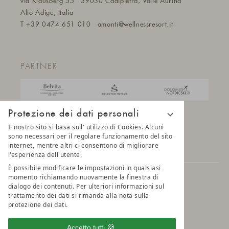
via Klausberg 55
39030 Cadipietra, Valle Aurina
Alto Adige, Italia
T
+39 0474 651 010
amonti@wellnessresort.it
PARTNER
Protezione dei dati personali
Il nostro sito si basa sull' utilizzo di Cookies. Alcuni
sono necessari per il regolare funzionamento del sito
internet, mentre altri ci consentono di migliorare
l'esperienza dell'utente.
È possibile modificare le impostazioni in qualsiasi
momento richiamando nuovamente la finestra di
© 2025 AMONTI & LUNARIS Wellnessresort
dialogo dei contenuti. Per ulteriori informazioni sul
trattamento dei dati si rimanda alla nota sulla
protezione dei dati.
Privacy
Impostazioni della privacy
Credits
Belvita Leading Wellnesshotel
Sitemap
Accetto tutti