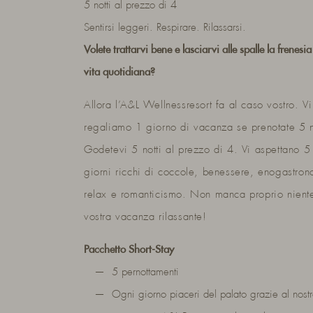
5 notti al prezzo di 4
Sentirsi leggeri. Respirare. Rilassarsi.
Volete trattarvi bene e lasciarvi alle spalle la frenesia
vita quotidiana?
Allora l’A&L Wellnessresort fa al caso vostro. Vi
regaliamo 1 giorno di vacanza se prenotate 5 n
Godetevi 5 notti al prezzo di 4. Vi aspettano 5
giorni ricchi di coccole, benessere, enogastron
relax e romanticismo. Non manca proprio niente
vostra vacanza rilassante!
Pacchetto Short-Stay
5 pernottamenti
Ogni giorno piaceri del palato grazie al nost