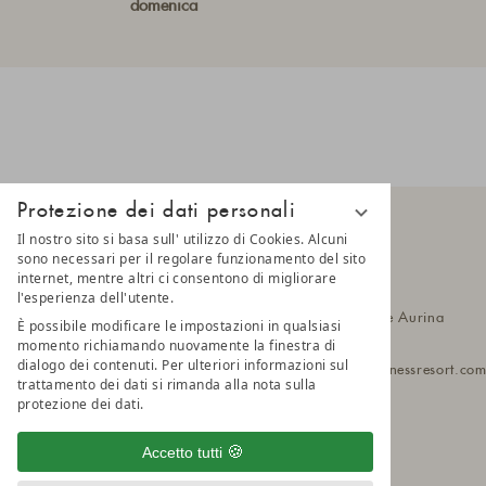
domenica
Protezione dei dati personali
Il nostro sito si basa sull' utilizzo di Cookies. Alcuni
sono necessari per il regolare funzionamento del sito
internet, mentre altri ci consentono di migliorare
LUNARIS
l'esperienza dell'utente.
Hittlfeld 1a
39030 Cadipietra, Valle Aurina
È possibile modificare le impostazioni in qualsiasi
Alto Adige, Italia
momento richiamando nuovamente la finestra di
dialogo dei contenuti. Per ulteriori informazioni sul
T
+39 0474 652 190
lunaris@wellnessresort.
co
trattamento dei dati si rimanda alla nota sulla
protezione dei dati.
Accetto tutti