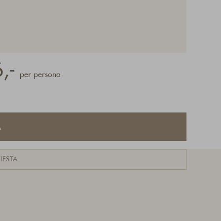
,-
per persona
A
IESTA