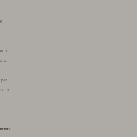
o
et
ore in
ca a
 per
ostra
rrivo: