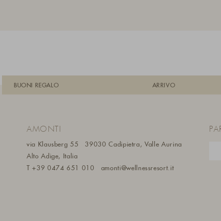
BUONI REGALO
ARRIVO
AMONTI
PA
via Klausberg 55
39030 Cadipietra, Valle Aurina
Alto Adige, Italia
m
T
+39 0474 651 010
amonti@wellnessresort.it