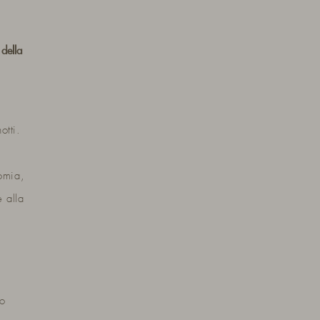
 della
otti.
omia,
 alla
ro