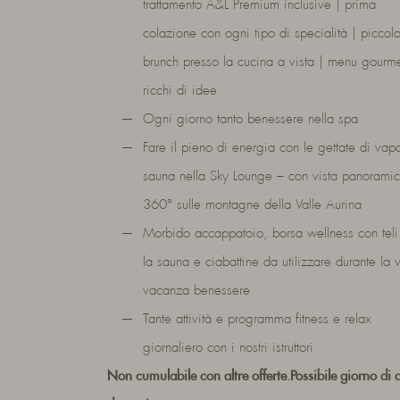
trattamento A&L Premium inclusive | prima
colazione con ogni tipo di specialità | piccol
brunch presso la cucina a vista | menu gourm
ricchi di idee
Ogni giorno tanto benessere nella spa
Fare il pieno di energia con le gettate di vap
sauna nella Sky Lounge – con vista panorami
360° sulle montagne della Valle Aurina
Morbido accappatoio, borsa wellness con teli
la sauna e ciabattine da utilizzare durante la v
vacanza benessere
Tante attività e programma fitness e relax
giornaliero con i nostri istruttori
Non cumulabile con altre offerte.Possibile giorno di a