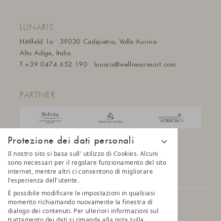
LUNARIS
Hittlfeld 1a
39030 Cadipietra, Valle Aurina
Alto Adige, Italia
T
+39 0474 652 190
lunaris@wellnessresort.
com
PARTNER
Protezione dei dati personali
Il nostro sito si basa sull' utilizzo di Cookies. Alcuni
sono necessari per il regolare funzionamento del sito
internet, mentre altri ci consentono di migliorare
l'esperienza dell'utente.
È possibile modificare le impostazioni in qualsiasi
momento richiamando nuovamente la finestra di
© 2025 AMONTI & LUNARIS Wellnessresort
dialogo dei contenuti. Per ulteriori informazioni sul
trattamento dei dati si rimanda alla nota sulla