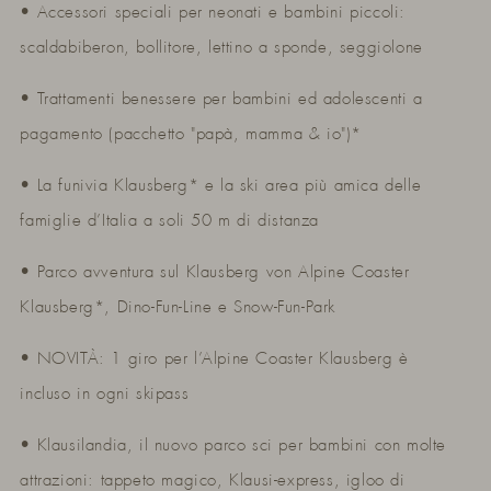
• Accessori speciali per neonati e bambini piccoli:
scaldabiberon, bollitore, lettino a sponde, seggiolone
• Trattamenti benessere per bambini ed adolescenti a
pagamento (pacchetto "papà, mamma & io")*
• La funivia Klausberg* e la ski area più amica delle
famiglie d’Italia a soli 50 m di distanza
• Parco avventura sul Klausberg von Alpine Coaster
Klausberg*, Dino-Fun-Line e Snow-Fun-Park
• NOVITÀ: 1 giro per l’Alpine Coaster Klausberg è
incluso in ogni skipass
• Klausilandia, il nuovo parco sci per bambini con molte
attrazioni: tappeto magico, Klausi-express, igloo di