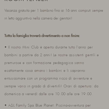
Vacanza gratuita per 1 bambino fino ai 16 anni compiuti sempre
in letto aggiuntivo nella camera dei genitori!
Tutta la famiglia troverà divertimento a non finire:
• Il nostro Mini Club è aperto durante tutto l’anno per
bambini a partire da 2 anni! Le nostre assistenti gentili e
premurose e con formazione pedagogica sanno
esattamente cosa amano i bambini e li sapranno
entusiasmare con un programma ricco di avventure e
sempre vario in grado di divertirli! Orari di apertura: da
domenica a venerdì dalle ore 10.00 alle ore 19.00.
• A&L Family Spa Blue Planet: Piscina-avventura per