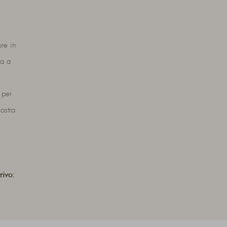
ore in
ca a
 per
ostra
rrivo: