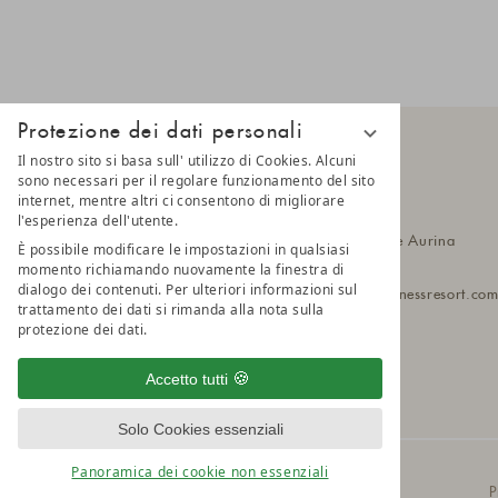
Protezione dei dati personali
Il nostro sito si basa sull' utilizzo di Cookies. Alcuni
sono necessari per il regolare funzionamento del sito
internet, mentre altri ci consentono di migliorare
LUNARIS
l'esperienza dell'utente.
Hittlfeld 1a
39030 Cadipietra, Valle Aurina
È possibile modificare le impostazioni in qualsiasi
Alto Adige, Italia
momento richiamando nuovamente la finestra di
dialogo dei contenuti. Per ulteriori informazioni sul
T
+39 0474 652 190
lunaris@wellnessresort.
co
trattamento dei dati si rimanda alla nota sulla
protezione dei dati.
Accetto tutti
Solo Cookies essenziali
Panoramica dei cookie non essenziali
© 2025 AMONTI & LUNARIS Wellnessresort
P