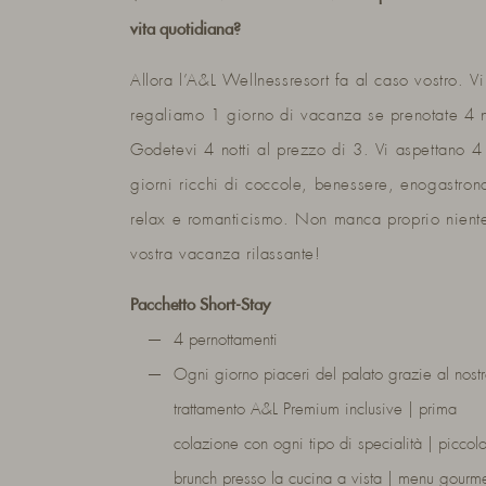
vita quotidiana?
Allora l’A&L Wellnessresort fa al caso vostro. Vi
regaliamo 1 giorno di vacanza se prenotate 4 n
Godetevi 4 notti al prezzo di 3. Vi aspettano 4
giorni ricchi di coccole, benessere, enogastron
relax e romanticismo. Non manca proprio niente
vostra vacanza rilassante!
Pacchetto Short-Stay
4 pernottamenti
Ogni giorno piaceri del palato grazie al nost
trattamento A&L Premium inclusive | prima
colazione con ogni tipo di specialità | piccol
brunch presso la cucina a vista | menu gourm