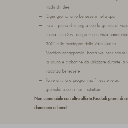
ricchi di idee
Ogni giorno tanto benessere nella spa
Fare il pieno di energia con le gettate di vap
sauna nella Sky Lounge – con vista panorami
360° sulle montagne della Valle Aurina
Morbido accappatoio, borsa wellness con teli
la sauna e ciabattine da utilizzare durante la v
vacanza benessere
Tante attività e programma fitness e relax
giornaliero con i nostri istruttori
Non cumulabile con altre offerte.
Possibili giorni di a
domenica o lunedì