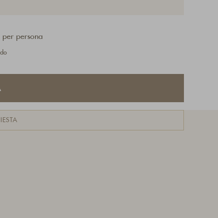
per persona
 do
A
IESTA