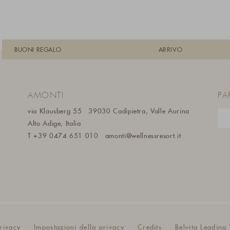
BUONI REGALO
ARRIVO
AMONTI
PA
via Klausberg 55
39030 Cadipietra, Valle Aurina
Alto Adige, Italia
m
T
+39 0474 651 010
amonti@wellnessresort.it
rivacy
Impostazioni della privacy
Credits
Belvita Leading