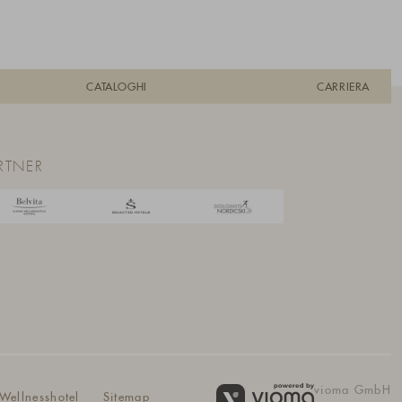
CATALOGHI
CARRIERA
RTNER
vioma GmbH
 Wellnesshotel
Sitemap