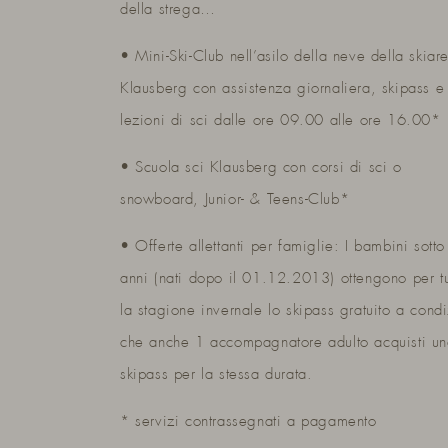
della strega…
• Mini-Ski-Club nell’asilo della neve della skiar
Klausberg con assistenza giornaliera, skipass e
lezioni di sci dalle ore 09.00 alle ore 16.00*
• Scuola sci Klausberg con corsi di sci o
snowboard, Junior- & Teens-Club*
• Offerte allettanti per famiglie: I bambini sotto
anni (nati dopo il 01.12.2013) ottengono per tu
la stagione invernale lo skipass gratuito a cond
che anche 1 accompagnatore adulto acquisti u
skipass per la stessa durata.
* servizi contrassegnati a pagamento