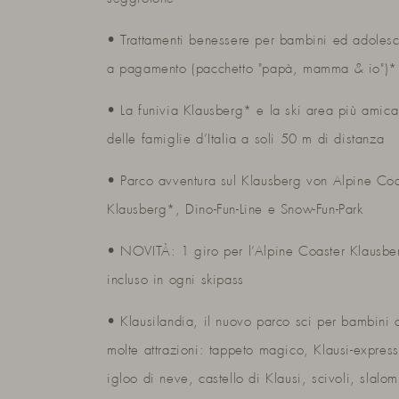
• Trattamenti benessere per bambini ed adolesc
a pagamento (pacchetto "papà, mamma & io")*
• La funivia Klausberg* e la ski area più amica
delle famiglie d’Italia a soli 50 m di distanza
• Parco avventura sul Klausberg von Alpine Coa
Klausberg*, Dino-Fun-Line e Snow-Fun-Park
• NOVITÀ: 1 giro per l’Alpine Coaster Klausbe
incluso in ogni skipass
• Klausilandia, il nuovo parco sci per bambini 
molte attrazioni: tappeto magico, Klausi-express
igloo di neve, castello di Klausi, scivoli, slalom