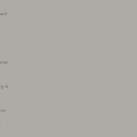
enti
ster
rg è
con
,