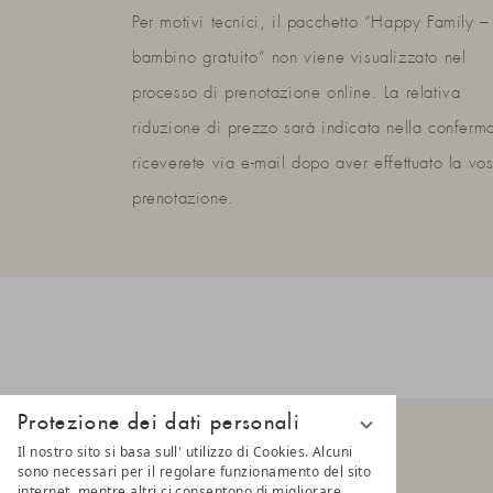
Per motivi tecnici, il pacchetto “Happy Family –
bambino gratuito” non viene visualizzato nel
processo di prenotazione online. La relativa
riduzione di prezzo sarà indicata nella conferm
riceverete via e-mail dopo aver effettuato la vos
prenotazione.
Protezione dei dati personali
Il nostro sito si basa sull' utilizzo di Cookies. Alcuni
sono necessari per il regolare funzionamento del sito
internet, mentre altri ci consentono di migliorare