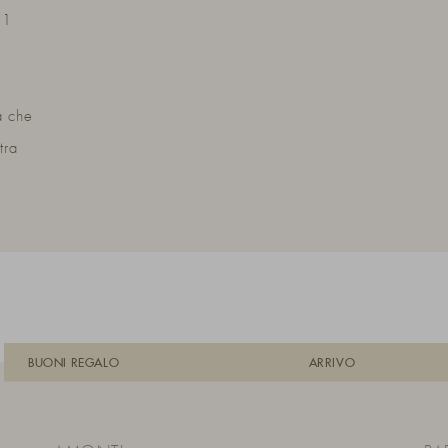
 1
a che
tra
BUONI REGALO
ARRIVO