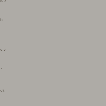
delle
lia
no e
ni
oli: