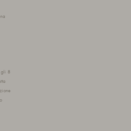
ena
 gli 8
tta
izione
no