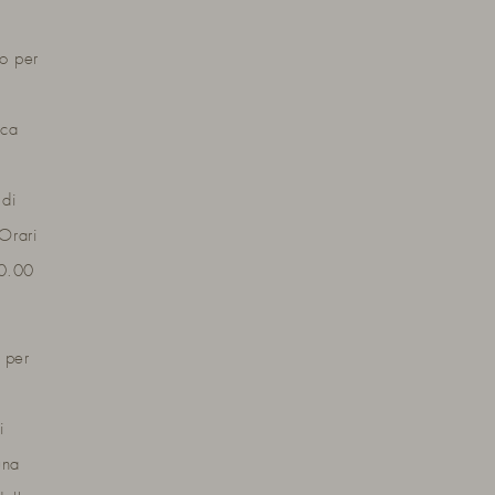
no per
ica
 di
 Orari
10.00
 per
i
una