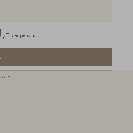
,-
per persona
A
IESTA