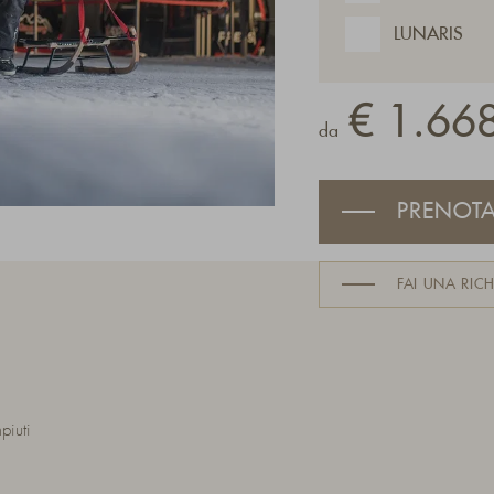
LUNARIS
€ 1.668
da
PRENOT
FAI UNA RICH
piuti
!