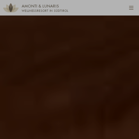
AMONTI & LUNARIS
WELLNESSRESORT IN SÜDTIROL